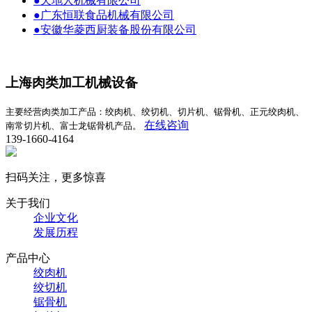
●
天地人机械有限公司
●
广东恒联食品机械有限公司
●
安徽华菱西厨装备股份有限公司
上海肉类加工机械设备
主要经营肉类加工产品：绞肉机、绞切机、切片机、锯骨机、正元绞肉机、
在线咨询
南常切片机、富士龙锯骨机产品。
139-1660-4164
扫码关注，更多惊喜
关于我们
企业文化
发展历程
产品中心
绞肉机
绞切机
锯骨机