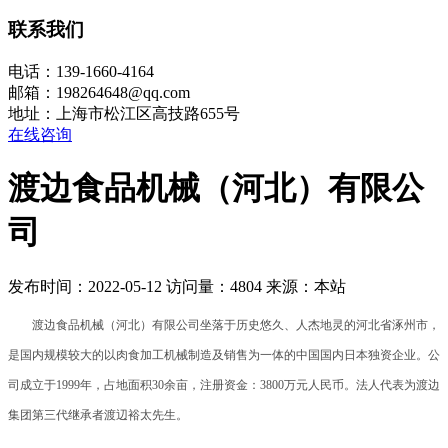
联系我们
电话：139-1660-4164
邮箱：198264648@qq.com
地址：上海市松江区高技路655号
在线咨询
渡边食品机械（河北）有限公
司
发布时间：2022-05-12
访问量：4804
来源：本站
渡边食品机械（河北）有限公司坐落于历史悠久、人杰地灵的河北省涿州市，
是国内规模较大的以肉食加工机械制造及销售为一体的中国国内日本独资企业。公
司成立于1999年，占地面积30余亩，注册资金：3800万元人民币。法人代表为渡边
集团第三代继承者渡辺裕太先生。