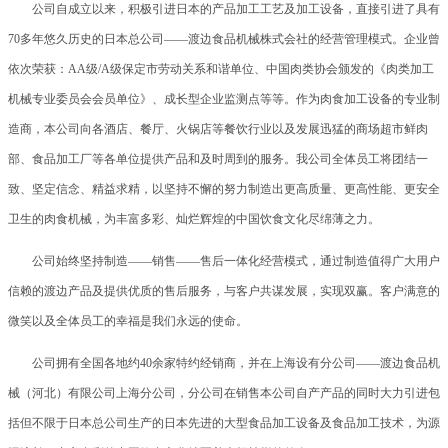
公司自成立以来，积极引进日本的产品加工工艺及加工设备，直接引进了具有
70多年悠久历史的日本总公司——渡边食品机械株式会社的经营管理模式。企业曾
依次荣获：AA级/A级保定市劳动关系和谐单位、中国肉类协会颁发的《肉类加工
机械专业委员会会员单位》、成长型企业监测点等等。作为肉食加工设备的专业制
造商，本公司向各酒店、餐厅、火锅店等餐饮行业以及发展迅猛的商场超市鲜肉
部、食品加工厂等各单位提供产品和及时周到的服务。我公司全体员工将团结一
致、坚定信念、精益求精，以坚持不懈的努力制造出更高质量、更高性能、更安全
卫生的肉食机械，为丰富多彩、灿烂辉煌的中国饮食文化尽绵薄之力。
公司始终坚持制造——销售——售后一体化经营模式，通过制造值得广大用户
信赖的渡边产品及提供优质的售后服务，与客户共谋发展，实现双赢。客户满意的
微笑以及全体员工的幸福是我们永远的使命。
公司拥有全国各地约40余家特约经销商，并在上海设有分公司——渡边食品机
械（河北）有限公司上海分公司，分公司在销售本公司自产产品的同时大力引进包
括但不限于日本总公司生产的日本先进的大型食品加工设备及食品加工技术，为源