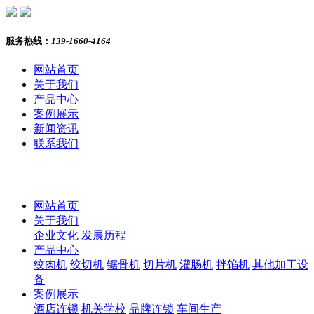
服务热线：
139-1660-4164
网站首页
关于我们
产品中心
案例展示
新闻资讯
联系我们
网站首页
关于我们
企业文化
发展历程
产品中心
绞肉机
绞切机
锯骨机
切片机
灌肠机
拌馅机
其他加工设
备
案例展示
酒店连锁
机关学校
品牌连锁
车间生产